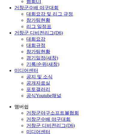
협회UI
거창군수배 야구대회
대회요강 및 리그 규정
참가팀현황
리그 일정표
거창군 디비전리그(D6)
대회요강
대회규정
참가팀현황
경기일정(새창)
기록/순위(새창)
미디어센터
공지 및 소식
공개자료실
포토갤러리
공식Youtube채널
맴버쉽
거창군야구소프트볼협회
거창군수배 야구대회
거창군 디비전리그(D6)
미디어센터