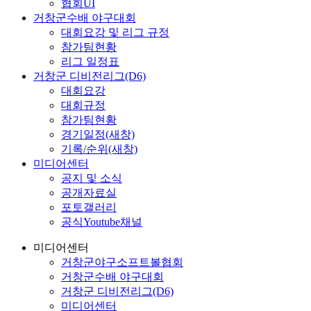
협회UI
거창군수배 야구대회
대회요강 및 리그 규정
참가팀현황
리그 일정표
거창군 디비전리그(D6)
대회요강
대회규정
참가팀현황
경기일정(새창)
기록/순위(새창)
미디어센터
공지 및 소식
공개자료실
포토갤러리
공식Youtube채널
미디어센터
거창군야구소프트볼협회
거창군수배 야구대회
거창군 디비전리그(D6)
미디어센터