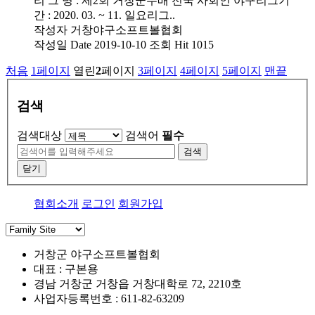
리 그 명 : 제2회 거창군수배 전국 사회인 야구리그기
간 : 2020. 03. ~ 11. 일요리그..
작성자
거창야구소프트볼협회
작성일
Date 2019-10-10
조회
Hit 1015
처음
1
페이지
열린
2
페이지
3
페이지
4
페이지
5
페이지
맨끝
검색
검색대상
검색어
필수
검색
닫기
협회소개
로그인
회원가입
거창군 야구소프트볼협회
대표 : 구본용
경남 거창군 거창읍 거창대학로 72, 2210호
사업자등록번호 : 611-82-63209